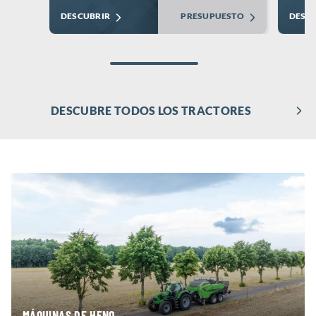
DESCUBRIR
PRESUPUESTO
DESC
DESCUBRE TODOS LOS TRACTORES
MÁQUINAS DE HENO