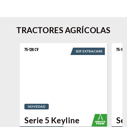
TRACTORES AGRÍCOLAS
75-126 CV
75-106
SDF EXTRACARE
NOVEDAD
Serie 5 Keyline
Se