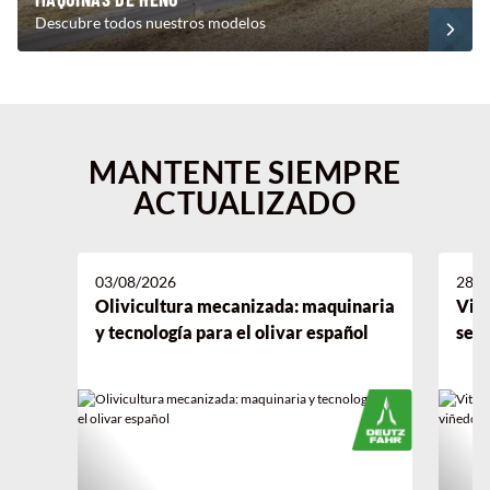
Descubre todos nuestros modelos
MANTENTE SIEMPRE
ACTUALIZADO
03/08/2026
28/0
Olivicultura mecanizada: maquinaria
Viti
y tecnología para el olivar español
serv